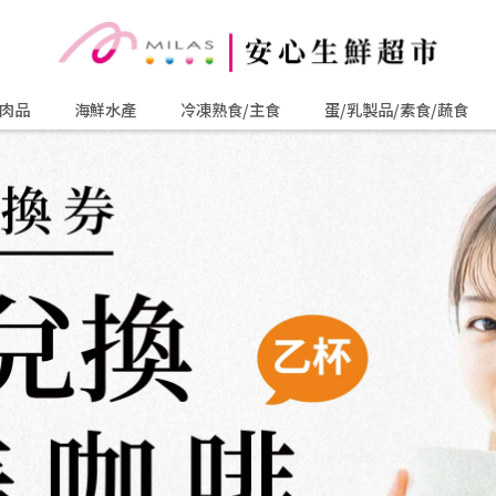
肉品
海鮮水產
冷凍熟食/主食
蛋/乳製品/素食/蔬食