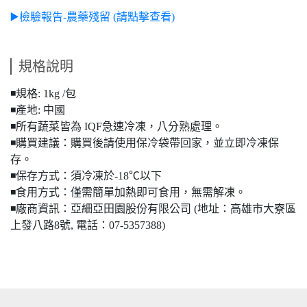
▶️檢驗報告-農藥殘留 (請點擊查看)
規格說明
◾️規格: 1kg /包
◾️產地: 中國
◾️所有蔬菜皆為 IQF急速冷凍，八分熟處理。
◾️購買建議：購買後請使用保冷袋帶回家，並立即冷凍保
存。
◾️保存方式：須冷凍於-18℃以下
◾️食用方式：僅需簡單加熱即可食用，無需解凍。
◾️廠商資訊：亞細亞田園股份有限公司 (地址：高雄市大寮區
上發八路8號, 電話：07-5357388)