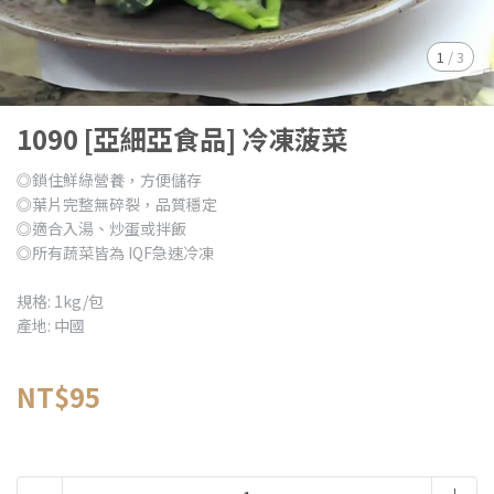
1
/
3
1090 [亞細亞食品] 冷凍菠菜
◎鎖住鮮綠營養，方便儲存
◎葉片完整無碎裂，品質穩定
◎適合入湯、炒蛋或拌飯
◎所有蔬菜皆為 IQF急速冷凍
規格: 1kg/包
產地: 中國
NT$95