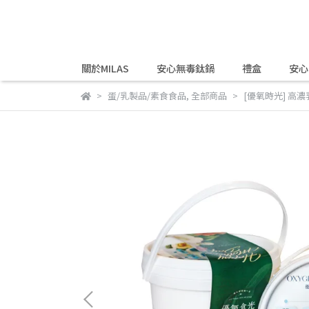
關於MILAS
安心無毒鈦鍋
禮盒
安心
蛋/乳製品/素食食品
,
全部商品
[優氧時光] 高濃