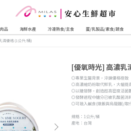
肉品
海鮮水產
冷凍熟食/主食
蛋/乳製品/素食/蔬食
乳清優格 (1公升/桶)
[優氧時光] 高濃乳清
◎專業生醫背景，淬鍊優格極致
◎高濃縮奶粉取代鮮乳，大幅提
◎以糖發酵，創造超高密度活菌
◎發酵過程中糖分已被乳酸菌消
◎可融入鹹食(燉飯與烏龍麵)/
規格：1公升/桶
產地：台灣