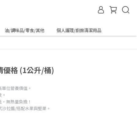
油/調味品/零食/其他
個人護理/廚房清潔用品
優格 (1公升/桶)
高單位營養價值。
數。
耗，無熱量負擔！
取代沙拉醬/搭配水果與堅果。