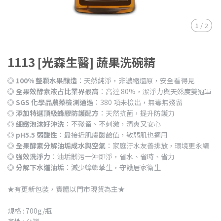
1
/
2
1113 [光森生醫] 蔬果洗碗精
◎
100% 整顆水果釀造
：天然純淨，非濃縮還原，安全看得見
◎
全果效酵素液占比業界最高
：高達 80%，潔淨力與天然度雙冠軍
◎
SGS 化學品農藥檢測通過
：380 項未檢出，無毒無殘留
◎
添加特選頂級蜂膠防護配方
：天然抗菌，提升防護力
◎
細緻泡沫好沖洗
：不殘留、不刺激，清爽又安心
◎
pH5.5 弱酸性
：最接近肌膚酸鹼值，敏弱肌也適用
◎
全果酵素分解油垢成水與空氣
：家庭汙水友善排放，環境更永續
◎
強效洗淨力
：油垢髒污一沖即淨，省水、省時、省力
◎
分解下水道油垢
：減少蟑螂孳生，守護居家衛生
★有更新包裝，實體以門市現貨為主★
規格 : 700g/瓶