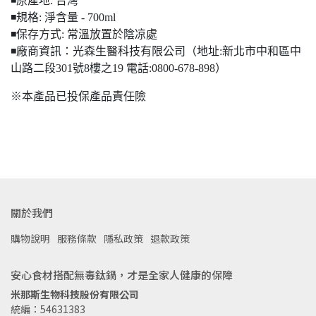
◾️原產地: 台灣
◾️規格: 淨含量 - 700ml
◾️保存方式: 常溫放置於陰凉處
◾️廠商資訊：光森生醫科技有限公司（地址:新北市中和區中
山路二段301號8樓之19 電話:0800-678-898）
※本產品已投保產品責任險
關於我們
購物說明
服務條款
隱私政策
退款政策
安心食材搭配無毒鈦鍋，才是全家人健康的保障
米那斯生物科技股份有限公司
統編：54631383