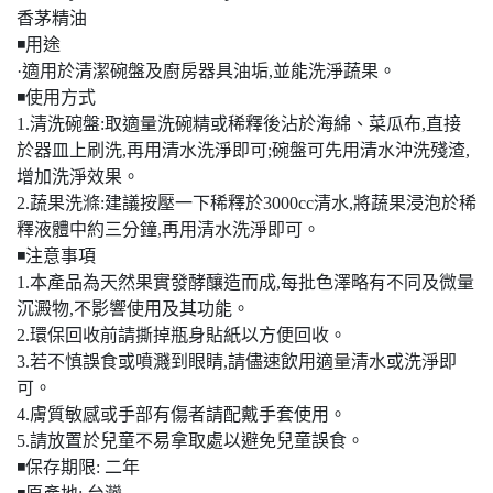
香茅精油
◾️用途
·適用於清潔碗盤及廚房器具油垢,並能洗淨蔬果。
◾️使用方式
1.清洗碗盤:取適量洗碗精或稀釋後沾於海綿、菜瓜布,直接
於器皿上刷洗,再用清水洗淨即可;碗盤可先用清水沖洗殘渣,
增加洗淨效果。
2.蔬果洗滌:建議按壓一下稀釋於3000cc清水,將蔬果浸泡於稀
釋液體中約三分鐘,再用清水洗淨即可。
◾️注意事項
1.本產品為天然果實發酵釀造而成,每批色澤略有不同及微量
沉澱物,不影響使用及其功能。
2.環保回收前請撕掉瓶身貼紙以方便回收。
3.若不慎誤食或噴濺到眼睛,請儘速飲用適量清水或洗淨即
可。
4.膚質敏感或手部有傷者請配戴手套使用。
5.請放置於兒童不易拿取處以避免兒童誤食。
◾️保存期限: 二年