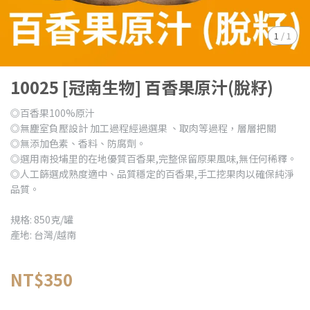
1
/
1
10025 [冠南生物] 百香果原汁(脫籽)
◎百香果100%原汁
◎無塵室負壓設計 加工過程經過選果 、取肉等過程，層層把關
◎無添加色素、香料、防腐劑。
◎選用南投埔里的在地優質百香果,完整保留原果風味,無任何稀釋。
◎人工篩選成熟度適中、品質穩定的百香果,手工挖果肉以確保純淨
品質。
規格: 850克/罐
產地: 台灣/越南
NT$350