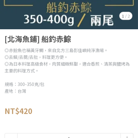
1
/
2
[北海魚鋪] 船釣赤鯮
◎赤鯮魚也稱黃牙鯛，來自北方三島彭佳嶼純淨漁場。
◎去鱗/去腮/去肚，料理更方便。
◎為日本料理高級食材，肉質細緻鮮甜，適合香煎、清蒸與鹽烤為
主要的料理方式。
規格：300-350克/包
產地：台灣
NT$420