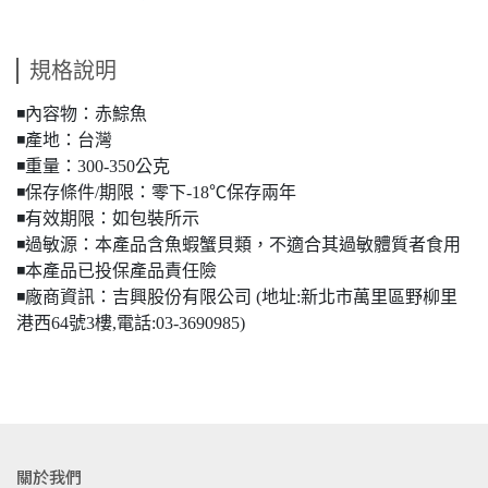
規格說明
◾️內容物：赤鯮魚
◾️產地：台灣
◾️重量：300-350公克
◾️保存條件/期限：零下-18℃保存兩年
◾️有效期限：如包裝所示
◾️過敏源：本產品含魚蝦蟹貝類，不適合其過敏體質者食用
◾️本產品已投保產品責任險
◾️廠商資訊：吉興股份有限公司 (地址:新北市萬里區野柳里
港西64號3樓,電話:03-3690985)
關於我們