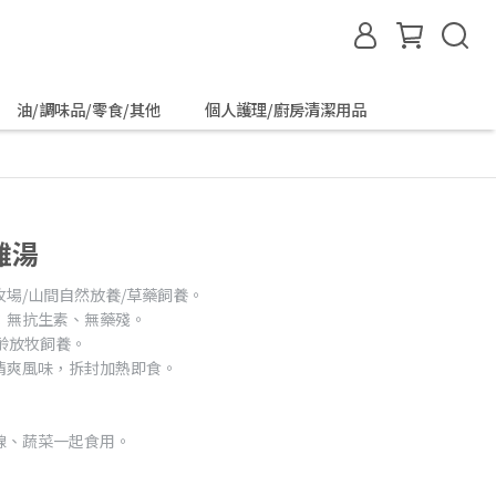
油/調味品/零食/其他
個人護理/廚房清潔用品
雞湯
場/山間自然放養/草藥飼養。
：無抗生素、無藥殘。
齡放牧飼養。
清爽風味，拆封加熱即食。
麵線、蔬菜一起食用。