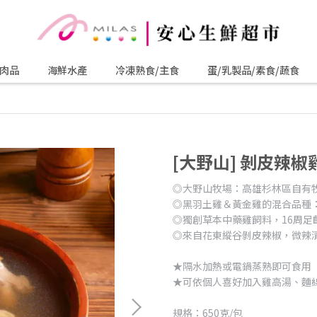
肉品
海鮮水產
冷凍熟食/主食
蛋/乳製品/素食/蔬食
[大野山] 剝皮辣椒
◎大野山牧場：高雄杉林區自有牧
◎黑羽土雞＆黃金雞的混合品種
◎獨創草本中藥雞飼料，16周足
◎來自花東縱谷剝皮辣椒，微辣
★隔水加熱或電鍋蒸熟即可食用
★可依個人喜好加入雞高湯、
規格：650克/包