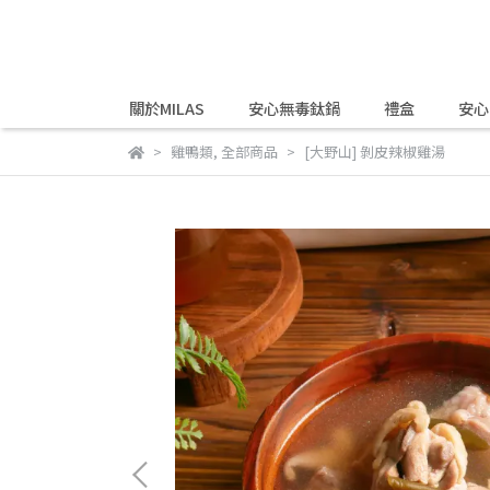
關於MILAS
安心無毒鈦鍋
禮盒
安心
雞鴨類
,
全部商品
[大野山] 剝皮辣椒雞湯