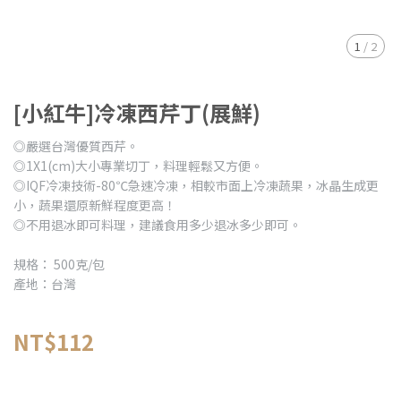
1
/
2
[小紅牛]冷凍西芹丁(展鮮)
◎嚴選台灣優質西芹。
◎1X1(cm)大小專業切丁，料理輕鬆又方便。
◎IQF冷凍技術-80℃急速冷凍，相較市面上冷凍蔬果，冰晶生成更
小，蔬果還原新鮮程度更高！
◎不用退冰即可料理，建議食用多少退冰多少即可。
規格： 500克/包
產地：台灣
NT$112