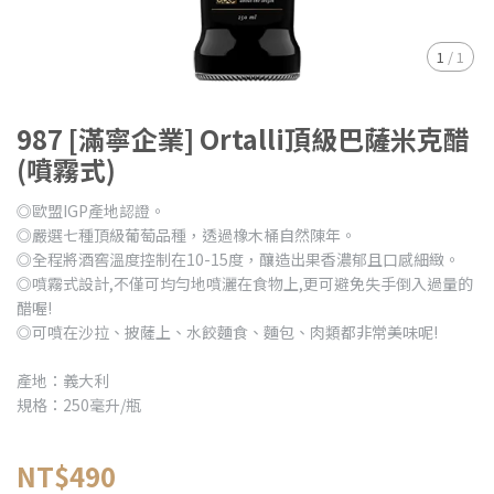
1
/
1
987 [滿寧企業] Ortalli頂級巴薩米克醋
(噴霧式)
◎歐盟IGP產地認證。
◎嚴選七種頂級葡萄品種，透過橡木桶自然陳年。
◎全程將酒窖溫度控制在10-15度，釀造出果香濃郁且口感細緻。
◎噴霧式設計,不僅可均勻地噴灑在食物上,更可避免失手倒入過量的
醋喔!
◎可噴在沙拉、披薩上、水餃麵食、麵包、肉類都非常美味呢!
產地：義大利
規格：250毫升/瓶
NT$490