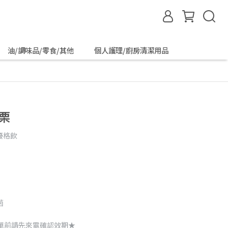
油/調味品/零食/其他
個人護理/廚房清潔用品
醋栗
優格飲
菌
單前請先來電確認效期★