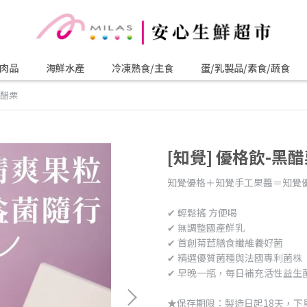
肉品
海鮮水產
冷凍熟食/主食
蛋/乳製品/素食/蔬食
黑醋栗
[知覺] 優格飲-黑
知覺優格＋知覺手工果醬＝知覺
✔ 輕鬆搖 方便喝
✔ 無調整國產鮮乳
✔ 首創菊苣膳食纖維養好菌
✔ 精選優質菌種與法國專利菌株
✔ 早晚一瓶，每日補充活性益生
★保存期限：製造日起18天，下