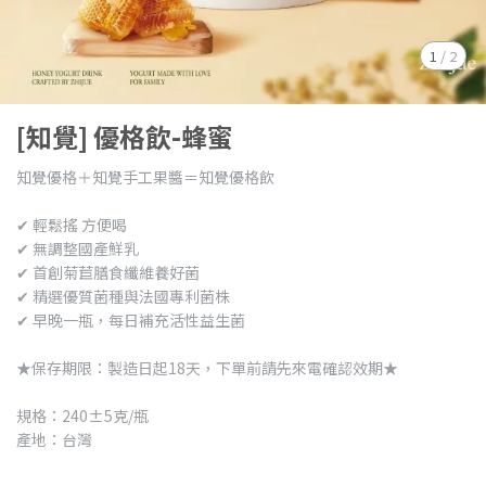
1
/
2
[知覺] 優格飲-蜂蜜
知覺優格＋知覺手工果醬＝知覺優格飲
✔ 輕鬆搖 方便喝
✔ 無調整國產鮮乳
✔ 首創菊苣膳食纖維養好菌
✔ 精選優質菌種與法國專利菌株
✔ 早晚一瓶，每日補充活性益生菌
★保存期限：製造日起18天，下單前請先來電確認效期★
規格：240±5克/瓶
產地：台灣