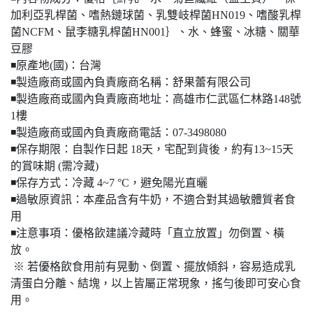
加利亞乳桿菌、嗜熱鏈球菌、乳雙岐桿菌HN019、嗜酸乳桿
菌NCFM、鼠李糖乳桿菌HN001｝、水、蜂蜜、冰糖、關華
豆膠
◾️原產地(國)：台灣
◾️製造廠商或國內負責廠商名稱：舒果蕾有限公司
◾️製造廠商或國內負責廠商地址：高雄市仁武區仁林路148號
1樓
◾️製造廠商或國內負責廠商電話：07-3498080
◾️保存期限：自製作日起 18天，宅配到貨後，約有13~15天
的賞味期 (需冷藏)
◾️保存方式：冷藏 4~7 °C，避免陽光直曬
◾️過敏原資訊：本產品含有牛奶，不適合對其過敏體質者食
用
◾️注意事項：優格飲建議冷藏時「直立放置」勿倒置、橫
放。
※ 若優格飲食用前有晃動、倒置、擺放傾斜，容易造成乳
清蛋白分離、結塊，以上皆屬正常現象，搖勻後即可安心食
用。