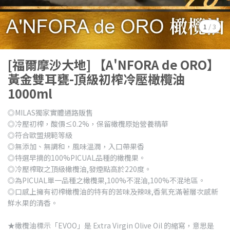
1
/
3
[福爾摩沙大地] 【A'NFORA de ORO】
黃金雙耳甕-頂級初榨冷壓橄欖油
1000ml
◎MILAS獨家實體通路販售
◎冷壓初榨，酸價≤0.2%，保留橄欖原始營養精華
◎符合歐盟規範等級
◎無添加、無調和，風味溫潤，入口帶果香
◎特選早摘的100%PICUAL品種的橄欖果。
◎冷壓榨取之頂級橄欖油,發煙點高於220度。
◎為PICUAL單一品種之橄欖果,100%不混油,100%不混地區。
◎口感上擁有初榨橄欖油的特有的苦味及辣味,香氣充滿著層次感新
鮮水果的清香。
★橄欖油標示「EVOO」是 Extra Virgin Olive Oil 的縮寫，意思是