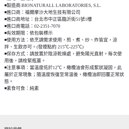
◾️製造商:BIONATURALL LABORATORIES, S.L.
◾️進口商：福爾摩沙大地生技有限公司
◾️進口商地址：台北市中正區臨沂街51號1樓
◾️進口商電話：02-2351-7070
◾️有效期限：依包裝標示
◾️使用方法：依烹調需求使用，煎、煮、炒、炸皆宜，涼
拌、生飲亦可。(發煙點約 215℃-225℃)
◾️保存方式：請放置於陰涼乾燥處，避免陽光直射。毎次使
⽤後，請栓緊瓶蓋。
◾️注意事項：當溫度低於12℃，橄欖油會形成絮狀凝固，此
屬於正常現象；隨溫度恢復至常溫後，橄欖油即回覆正常狀
態。
◾️素食可食：純素
關於我們