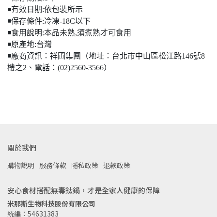
◾️有效日期:依包裝所示
◾️保存條件:冷凍-18C以下
◾️食用說明:本品未熟,須煮熟才可食用
◾️原產地:台灣
◾️廠商資訊：祥圃集團（地址：台北市中山區松江路146號8
樓之2、電話：(02)2560-3566）
關於我們
購物說明
服務條款
隱私政策
退款政策
安心食材搭配無毒鈦鍋，才是全家人健康的保障
米那斯生物科技股份有限公司
統編：54631383