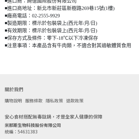
◾️進口商：綺億國際股份有限公司
◾️進口商地址：新北市新莊區新樹路269巷15號(1樓)
◾️廠商電話：02-2555-9929
◾️製造期限：標示於包裝袋上(西元年/月/日)
◾️有效期限：標示於包裝袋上(西元年/月/日)
◾️保存方式及條件：零下-18℃以下冷凍保存
◾️注意事項：本產品含有牛肉類，不適合對其過敏體質食用
關於我們
購物說明
服務條款
隱私政策
退款政策
安心食材搭配無毒鈦鍋，才是全家人健康的保障
米那斯生物科技股份有限公司
統編：54631383