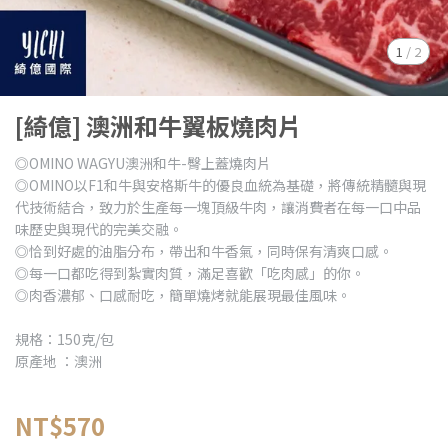
1
/
2
[綺億] 澳洲和牛翼板燒肉片
◎OMINO WAGYU澳洲和牛-臀上蓋燒肉片
◎OMINO以F1和牛與安格斯牛的優良血統為基礎，將傳統精髓與現
代技術結合，致力於生產每一塊頂級牛肉，讓消費者在每一口中品
味歷史與現代的完美交融。
◎恰到好處的油脂分布，帶出和牛香氣，同時保有清爽口感。
◎每一口都吃得到紮實肉質，滿足喜歡「吃肉感」的你。
◎肉香濃郁、口感耐吃，簡單燒烤就能展現最佳風味。
規格：150克/包
原產地 ：澳洲
NT$570