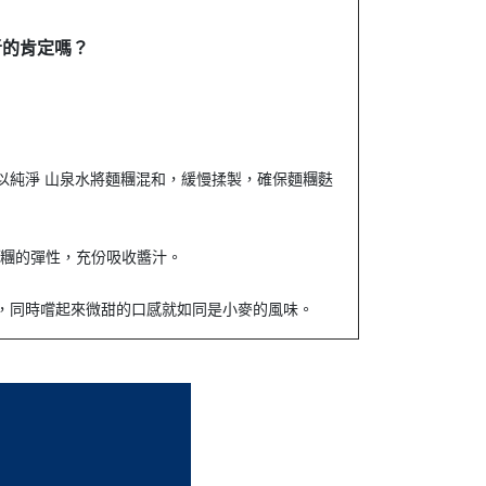
者的肯定嗎？
。以純淨 山泉水將麵糰混和，緩慢揉製，確保麵糰麩
麵糰的彈性，充份吸收醬汁。
粉，同時嚐起來微甜的口感就如同是小麥的風味。