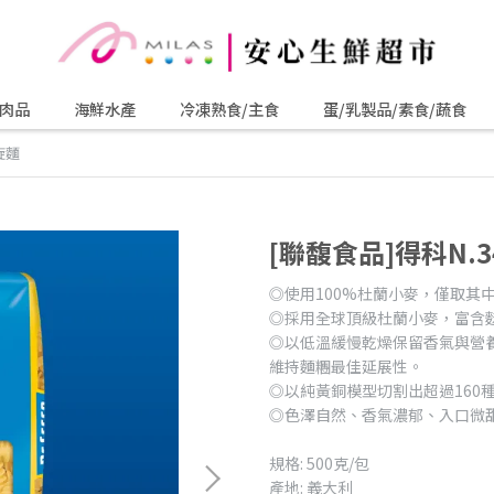
肉品
海鮮水產
冷凍熟食/主食
蛋/乳製品/素食/蔬食
旋麵
[聯馥食品]得科N.
◎使⽤100%杜蘭⼩麥，僅取其
◎採用全球頂級杜蘭小麥，富含
◎以低溫緩慢乾燥保留香氣與營
維持麵糰最佳延展性。
◎以純黃銅模型切割出超過160
◎色澤自然、香氣濃郁、入口微
規格: 500克/包
產地: 義大利