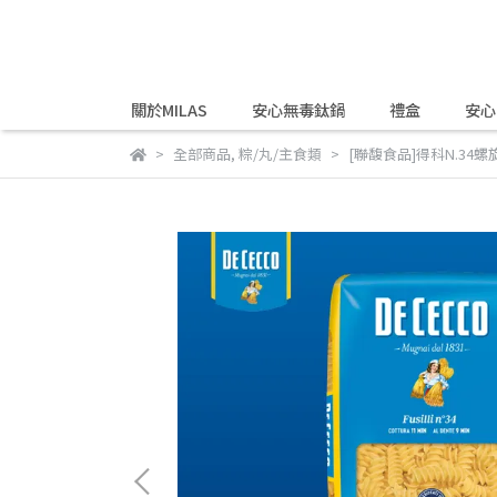
關於MILAS
安心無毒鈦鍋
禮盒
安心
全部商品
,
粽/丸/主食類
[聯馥食品]得科N.34螺