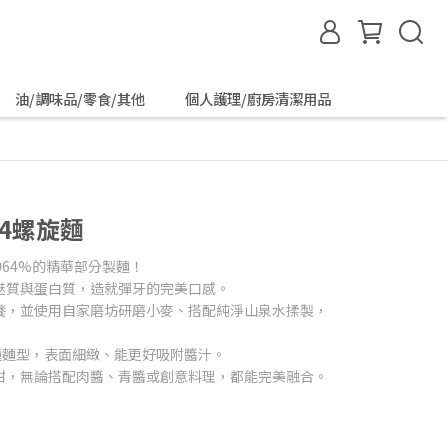
油/調味品/零食/其他
個人護理/廚房清潔用品
34螺旋麵
中64%的精華部分製麵！
麩質與蛋白質，造就彈牙的完美口感。
養，並使用自家磨坊研磨小麥、搭配純淨山泉水揉製，
種麵型，表面細緻、能更好吸附醬汁。
甜，無論搭配肉醬、青醬或創意料理，都能完美融合。