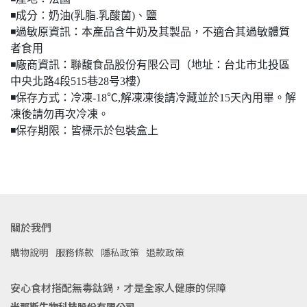
◾️成分：奶油(乳脂.乳酸菌)、鹽
◾️過敏原資訊：本產品含牛奶及其製品，不適合其過敏體質
者食用
◾️廠商資訊：聯馥食品股份有限公司（地址：台北市北投區
中央北路4段515巷28号3樓）
◾️保存方式：冷凍-18℃,解凍凍後請冷藏並於15天內用畢。解
凍後請勿再次冷凍。
◾️保存期限：皆標示於包裝盒上
關於我們
購物說明
服務條款
隱私政策
退款政策
安心食材搭配無毒鈦鍋，才是全家人健康的保障
米那斯生物科技股份有限公司