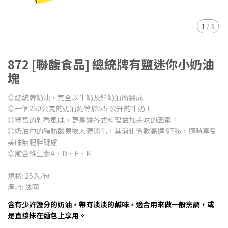
1
/
3
872 [聯馥食品] 總統牌有鹽迷你小奶油
塊
◎總統牌奶油，完全以牛奶及鮮奶油所製成
◎一個250公克的奶油約等於5.5 公升的牛奶！
◎豐富的乳香風味，更是讓各式料理益加美味的因素！
◎奶油中的脂肪酸易被人體消化，其消化係數高達 97%，適時享受
美味無肥胖疑慮
◎飽含維生素A、D、E、K
規格: 25入/包
產地: 法國
含有少許鹽分的奶油，帶有淡淡的鹹味，適合用來做一般烹調，或
是直接抹在麵包上享用。