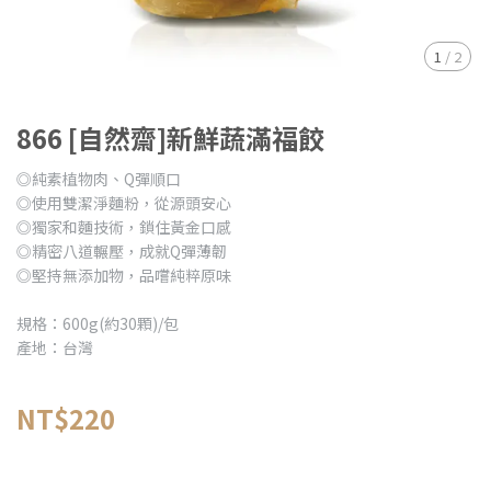
1
/
2
866 [自然齋]新鮮蔬滿福餃
◎純素植物肉、Q彈順口
◎使用雙潔淨麵粉，從源頭安心
◎獨家和麵技術，鎖住黃金口感
◎精密八道輾壓，成就Q彈薄韌
◎堅持無添加物，品嚐純粹原味
規格：600g(約30顆)/包
產地：台灣
NT$220