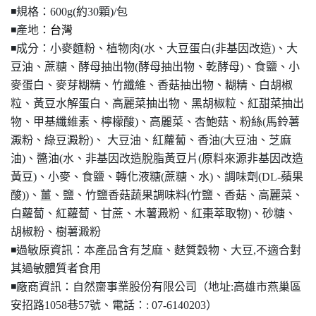
◾️規格：600g(約30顆)/包
◾️產地：
台灣
◾️成分：小麥麵粉、植物肉(水、大豆蛋白(非基因改造)、大
豆油、蔗糖、酵母抽出物(酵母抽出物、乾酵母)、食鹽、小
麥蛋白、麥芽糊精、竹纖維、香菇抽出物、糊精、白胡椒
粒、黃豆水解蛋白、高麗菜抽出物、黑胡椒粒、紅甜菜抽出
物、甲基纖維素、檸檬酸)、高麗菜、杏鮑菇、粉絲(馬鈴薯
澱粉、綠豆澱粉)、 大豆油、紅蘿蔔、香油(大豆油、芝麻
油)、醬油(水、非基因改造脫脂黃豆片(原料來源非基因改造
黃豆)、小麥、食鹽、轉化液糖(蔗糖、水)、調味劑(DL-蘋果
酸))、薑、鹽、竹鹽香菇蔬果調味料(竹鹽、香菇、高麗菜、
白蘿蔔、紅蘿蔔、甘蔗、木薯澱粉、紅棗萃取物)、砂糖、
胡椒粉、樹薯澱粉
◾️過敏原資訊：本產品含有芝麻、麩質穀物、大豆,不適合對
其過敏體質者食用
◾️廠商資訊：自然齋事業股份有限公司（地址:高雄市燕巢區
安招路1058巷57號、電話：: 07-6140203）