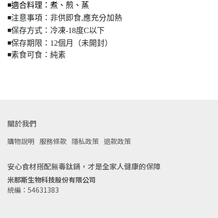
◾️適合料理：煮、煎、蒸
◾️注意事項：非供即食,應充分加熱
◾️保存方式：冷凍-18度C以下
◾️保存期限：12個月（未開封）
◾️素食可食：純素
關於我們
購物說明
服務條款
隱私政策
退款政策
安心食材搭配無毒鈦鍋，才是全家人健康的保障
米那斯生物科技股份有限公司
統編：54631383