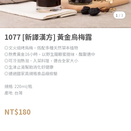
1
/
3
1077 [新譯漢方] 黃金烏梅露
◎文火焙烤烏梅，搭配多種天然草本植物
◎熬煮黃金16小時，以野生龍眼蜜提味，酸甜適中
◎可冷泡熱泡、入菜料理，適合全家大小
◎生津止渴幫助消化好健康
◎通過國家高規格食品級檢驗
規格: 220ml/瓶
產地: 台灣
NT$180