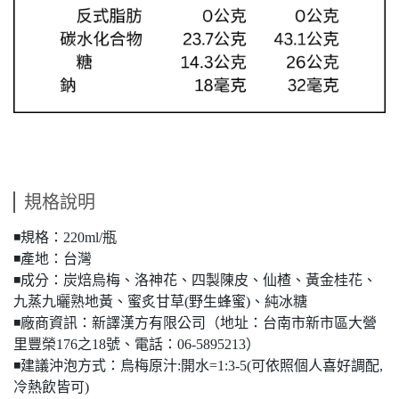
規格說明
◾️規格：220ml/瓶
◾️產地：台灣
◾️成分：炭焙烏梅、洛神花、四製陳皮、仙楂、黃金桂花、
九蒸九曬熟地黃、蜜炙甘草(野生蜂蜜)、純冰糖
◾️廠商資訊：新譯漢方有限公司（地址：台南市新市區大營
里豐榮176之18號、電話：06-5895213）
◾️建議沖泡方式：烏梅原汁:開水=1:3-5(可依照個人喜好調配,
冷熱飲皆可)