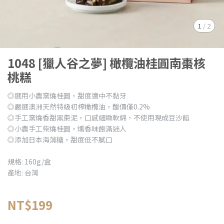
1
/
2
1048 [獵人谷之夢] 橄欖油桂圓南棗核
桃糕
◎選用小農窯燒桂圓，甜度適中不黏牙
◎嚴選澳洲天然特級初榨橄欖油，酸價僅0.2%
◎手工窯燒香甜黑棗泥，口感細緻軟綿，不使用現成豆沙餡
◎小農手工柴燒桂圓，燻香味飽滿迷人
◎添加日本海藻糖，甜度低不膩口
規格: 160g/盒
產地: 台灣
NT$199