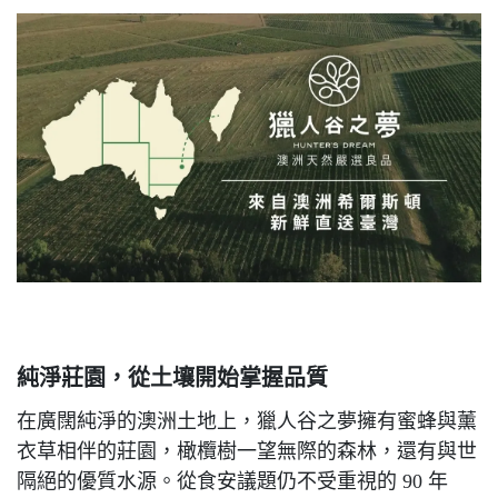
純淨莊園，從土壤開始掌握品質
在廣闊純淨的澳洲土地上，獵人谷之夢擁有蜜蜂與薰
衣草相伴的莊園，橄欖樹一望無際的森林，還有與世
隔絕的優質水源。從食安議題仍不受重視的 90 年