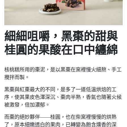
細細咀嚼，黑棗的甜與
桂圓的果酸在口中纏綿
核桃糕所用的棗泥，是以黑棗在窯裡慢火細熬、手工
攪拌而製。
黑棗與紅棗最大的不同，是多了一道低溫烘焙的工
序，使其果皮色澤深沉、棗肉半熟，香氣也隨著火候
被激發，倍加濃郁。
而棗的絕妙夥伴——桂圓，也在柴窯裡慢慢的烘熟
了，原本細嫩透白的果肉，已轉變為飽含燻香的深