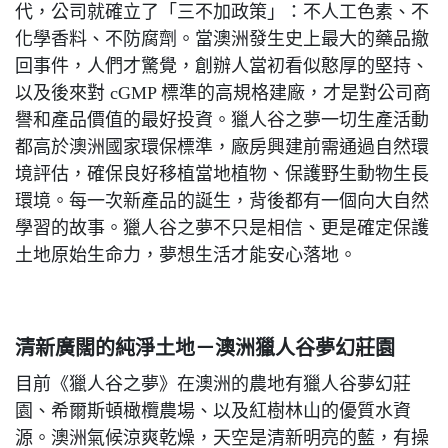
代，公司就確立了「三不加政策」：不人工色素、不
化學香料、不防腐劑。當澳洲發生史上最大的藥品撤
回事件，人們才驚覺，創辦人當初看似憨厚的堅持、
以及後來對 cGMP 標準的高規格建廠，才是對公司商
譽和產品價值的最好投資。獵人谷之夢一切生產活動
都高於澳洲國家環保標準，廠房興建前需通過自然環
境評估，確保良好移植當地植物、保護野生動物生長
環境。每一次新產品的誕生，背後都有一個向大自然
學習的故事。獵人谷之夢不只是相信、更是確定保護
土地原始生命力，夢想生活才能安心落地。
清新廣闊的純淨土地－澳洲獵人谷夢幻莊園
目前《獵人谷之夢》在澳洲的農地有獵人谷夢幻莊
園、希爾斯頓橄欖農場、以及紅樹林山的優質水資
源。澳洲氣候涼爽乾燥，天空是清新明亮的藍，有操