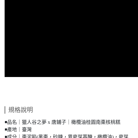
規格說明
◾️品名｜獵人谷之夢 x 唐鋪子｜橄欖油桂圓南棗核桃糕
◾️產地｜臺灣
◾️成分｜棗泥餡(黑棗，砂糖，異麥芽寡醣，橄欖油)，麥芽