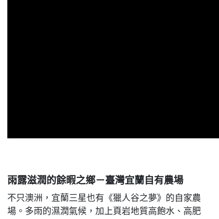
雨露滋潤的餘暇之鄉－臺灣宜蘭自有農場
不只澳洲，宜蘭三星也有《獵人谷之夢》的自家農
場。多雨的濕潤氣候，加上頁岩地質高飽水、高肥