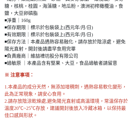
糖，核桃，桂圓，海藻糖，地瓜粉，澳洲初榨橄欖油，食
鹽，大豆卵磷脂
◾️淨重｜160g
◾️保存期限｜標示於包裝袋上(西元年/月/日)
◾️有效期限｜標示於包裝袋上(西元年/月/日)
◾️保存方法｜本產品遇熱容易融化，請存放於陰涼處，避免
陽光直射，開封後請盡早食用完畢
◾️負責廠商｜維喆禮坊股分有限公司
◾️過敏原 ｜本產品含有堅果、大豆，食品過敏者請留意
※ 注意事項：
1.本產品的成分天然，無添加增稠劑，遇熱容易軟化變形，
此為正常現象，請安心食用。
2.請存放陰涼乾燥處,避免陽光直射或高溫環境，常溫保存於
溫度20℃~25℃存放，建議開封後放入冷藏冰箱，以保持最
佳口感與形狀。