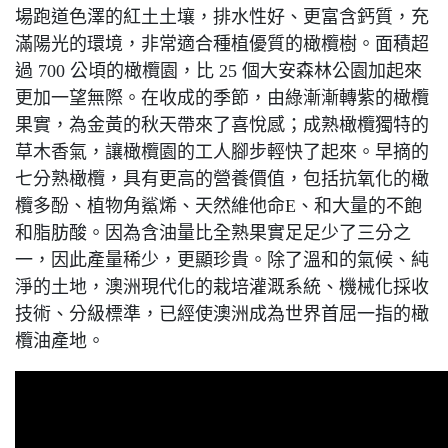
場跑道色澤的紅土土壤，排水性好、更富含鈣質，充
滿陽光的環境，非常適合種植優質的橄欖樹。面積超
過 700 公頃的橄欖園，比 25 個大安森林公園加起來
更加一望無際。在收成的季節，由綠漸漸轉紫的橄欖
果實，為金黃的秋天帶來了喜悅感；成熟橄欖獨特的
草木香氣，讓橄欖園的工人腳步輕快了起來。早摘的
七分熟橄欖，具有更高的營養價值，包括抗氧化的橄
欖多酚、植物角鯊烯、天然維他命E、和大量的不飽
和脂肪酸。因為含油量比全熟果實足足少了三分之
一，因此產量稀少，更顯珍貴。除了溫和的氣候、純
淨的土地，澳洲現代化的栽培灌溉系統、機械化採收
技術、分級標準，已經使澳洲成為世界首屈一指的橄
欖油產地。