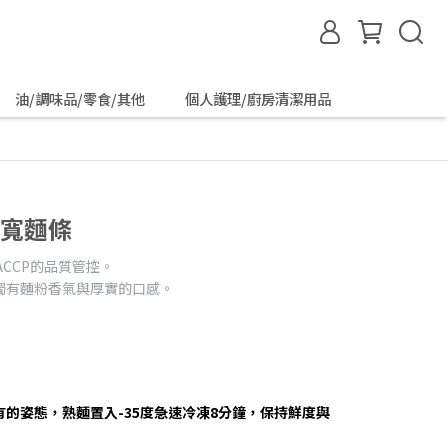
油/調味品/零食/其他
個人護理/廚房清潔用品
家寬麵條
HACCP的品質管控。
獨有麵粉香氣與厚實的口感。
的姿態，熟麵置入-35度急速冷凍8分鐘，保持鮮度與