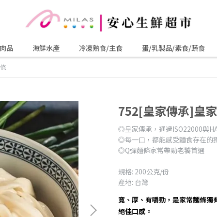
肉品
海鮮水產
冷凍熟食/主食
蛋/乳製品/素食/蔬食
麵條
752[皇家傳承]皇
◎皇家傳承，通過ISO22000與
◎每一口，都能感受麵食存在的
◎Q彈麵條家常帶勁老饕首選
規格: 200公克/份
產地: 台灣
寬、厚、有嚼勁，是家常麵條獨有
絕佳口感。