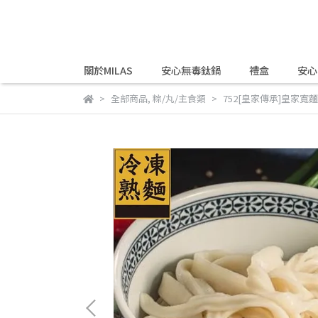
關於MILAS
安心無毒鈦鍋
禮盒
安心
全部商品
,
粽/丸/主食類
752[皇家傳承]皇家寬