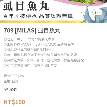
1
/
4
709 [MILAS] 虱目魚丸
◎超過一甲子,三代傳承的製丸專家
◎工廠通過HACCP、ISO、FDA認證,品質有保障
◎精心製作成口感Q彈的虱目魚丸
◎每一顆魚丸都充滿了大海的鮮美與大自然的恩賜
◎無論是煮湯、火鍋、煎炸，還是燉煮，都能輕鬆搭配
◎小包裝冷凍保存，隨時料理都方便
規格: 300g/包
產地: 台灣
冷凍熟食
NT$100