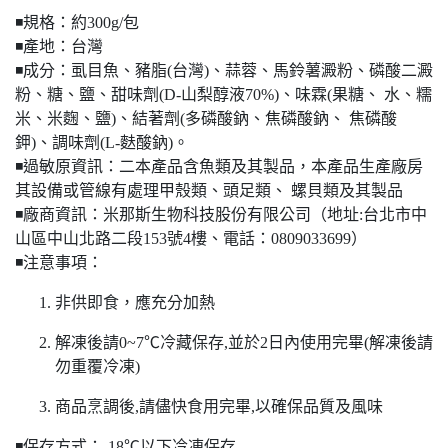
◾️規格：約300g/包
◾️產地：台灣
◾️成分：虱目魚、豬脂(台灣)、蒜蓉、馬鈴薯澱粉、磷酸二澱
粉、糖、鹽、甜味劑(D-山梨醇液70%)、味霖(果糖、 水、糯
米、米麴、鹽)、結著劑(多磷酸鈉、焦磷酸鈉、 焦磷酸
鉀)、調味劑(L-麩酸鈉)。
◾️過敏原資訊：二本產品含魚類及其製品，本產品生產廠房
其設備或管線有處理甲殼類、頭足類、 螺貝類及其製品
◾️廠商資訊：米那斯生物科技股份有限公司（地址:台北市中
山區中山北路二段153號4樓、電話：0809033699）
◾️注意事項：
非供即食，應充分加熱
解凍後請0~7℃冷藏保存,並於2日內使用完畢(解凍後請
勿重覆冷凍)
商品烹調後,請儘快食用完畢,以確保品質及風味
◾️保存方式：-18℃以下冷凍保存