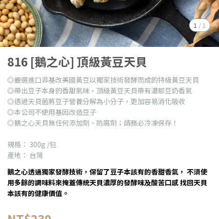
1
/
1
816 [鵝之心] 頂級黃豆天貝
◎嚴選進口非基改美國黃豆以獨家技術發酵而成的特級黃豆天貝
◎帶出豆子本身的香甜氣味，頂級黃豆天貝帶有濃郁豆奶香氣
◎透過天貝菌將豆子營養分解為小分子，更加容易消化吸收
◎本公司不使用基因改造豆子
◎鵝之心天貝無任何添加劑、防腐劑；請務必冷凍保存！
規格： 300g /包
產地： 台灣
鵝之心透過獨家發酵技術，保留了豆子本該有的香甜香氣， 不須使
用多餘的調味料來掩蓋傳統天貝濃厚的發酵味及酸苦口感 找回天貝
本該有的健康價值。
NT$230