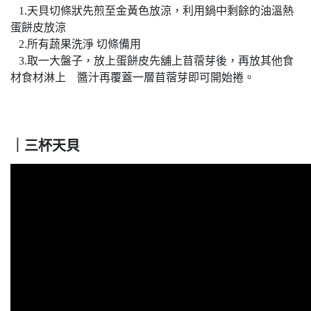
1.天貝切條狀先煎至金黃色放涼，利用鍋中剩餘的油溫熱
蛋餅皮放涼
2.所有蔬果洗淨 切條備用
3.取一大盤子，放上蛋餅皮先舖上苜蓿芽後，再放其他食
材食材淋上 醬汁再覆蓋一層苜蓿芽即可開始捲。
｜三杯天貝