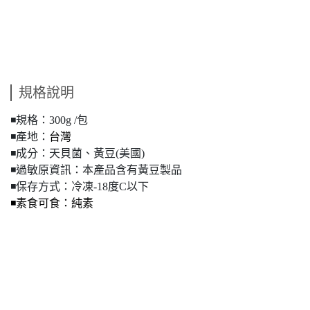
規格說明
◾️規格：
300g /包
◾️產地：
台灣
◾️成分：
天貝菌、黃豆(美國)
◾️過敏原資訊：
本產品含有黃豆製品
◾️保存方式：冷凍-18度C以下
◾️素食可食：純素