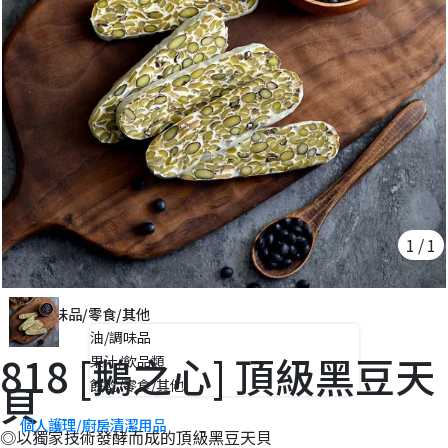
雞鴨類
海鮮水產
魚肉類
蝦/海鮮類
冷凍熟食/主食
粽/丸/麵食類/主食
水餃類
蛋/乳製品/素食/蔬食
1
/
1
蛋/乳製品/素食食品
蔬果類
油/調味品/零食/其他
油/調味品
818 [鵝之心] 頂級黑豆天
果汁/飲品類
貝
餅乾/零食/其他
個人護理/廚房清潔用品
◎以獨家技術發酵而成的頂級黑豆天貝