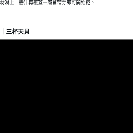
材淋上 醬汁再覆蓋一層苜蓿芽即可開始捲。
｜三杯天貝