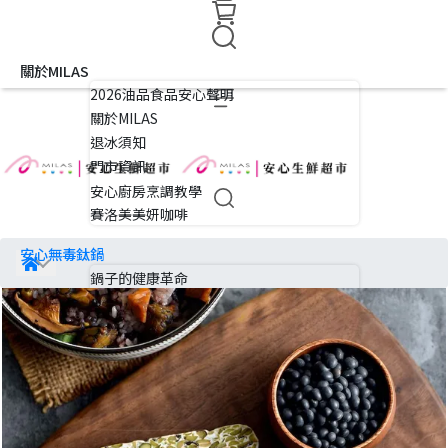
關於MILAS
2026油品食品安心聲明
關於MILAS
退冰須知
門市資訊
安心廚房烹調教學
賽洛美美妍咖啡
安心無毒鈦鍋
鍋子的健康革命
鈦系列用品
禮盒
安心肉品
豬肉類
牛羊類