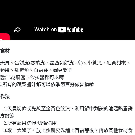
食材
天貝、蛋餅皮(春捲皮、墨西哥餅皮..等)、小黃瓜、紅黃甜椒、
蘋果、紅蘿蔔、苜蓿芽、碗豆嬰等
醬汁:胡麻醬、沙拉醬都可以唷
#所有的蔬菜醬汁都可以依季節喜好做替換唷
作法
1.天貝切條狀先煎至金黃色放涼，利用鍋中剩餘的油溫熱蛋餅
皮放涼
2.所有蔬果洗淨 切條備用
3.取一大盤子，放上蛋餅皮先舖上苜蓿芽後，再放其他食材食