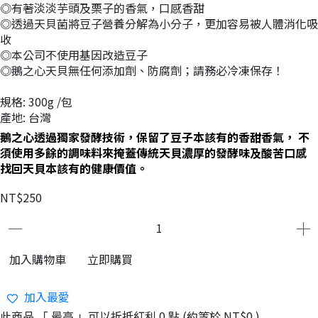
◎有著淡淡芋頭及栗子的香氣，口感香甜
◎透過天貝菌將豆子營養分解為小分子，更加容易被人體消化吸
收
◎本公司不使用基因改造豆子
◎鵝之心天貝無任何添加劑、防腐劑；請務必冷凍保存！
規格: 300g /包
產地: 台灣
鵝之心透過獨家發酵技術，保留了豆子本該有的香甜香氣， 不
須使用多餘的調味料來掩蓋傳統天貝濃厚的發酵味及酸苦口感
找回天貝本該有的健康價值。
NT$250
加入購物車
立即購買
加入最愛
此商品 「 最高 」可以折抵紅利
0
點 (約等於
NT$0
)