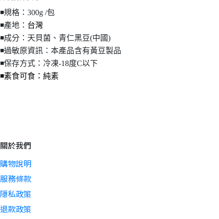
◾️規格：
300g /包
◾️產地：
台灣
◾️成分：
天貝菌、青仁黑豆(中國)
◾️過敏原資訊：
本產品含有黃豆製品
◾️保存方式：冷凍-18度C以下
◾️素食可食：純素
關於我們
購物說明
服務條款
隱私政策
退款政策