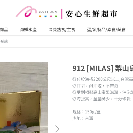
肉品
海鮮水產
冷凍熟食/主食
蛋/乳製品/素食/蔬食
茶-純素
912 [MILAS] 
◎位於海拔2200公尺以上,台灣
◎甘甜，耐沖泡，不苦澀
◎受到相鄰高山蜜果滋潤，沖泡
◎海拔高，產量稀少，十分珍貴
規格：150g/盒
產地：台灣