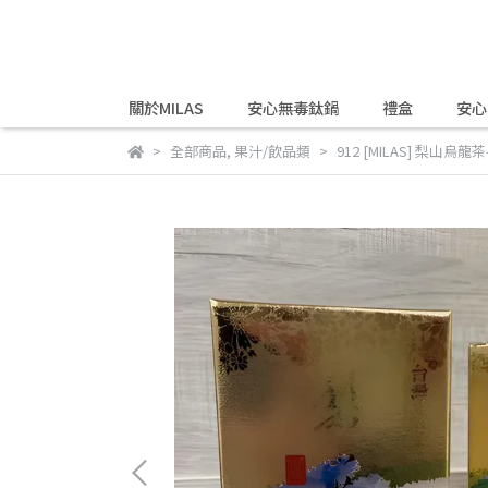
關於MILAS
安心無毒鈦鍋
禮盒
安心
全部商品
,
果汁/飲品類
912 [MILAS] 梨山烏龍