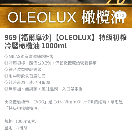
1
/
2
969 [福爾摩沙]【OLEOLUX】特級初榨
冷壓橄欖油 1000ml
◎MILAS獨家實體通路販售
◎冷壓初榨，酸價≤0.2%，保留橄欖原始營養精華
◎符合歐盟規範等級
◎地中海飲食首選油品
◎純淨來源，產地可追溯
◎無添加、無調和，風味溫潤，入口帶果香
★橄欖油標示「EVOO」是 Extra Virgin Olive Oil 的縮寫，意思是
「特級初榨橄欖油」。
規格 : 1000ml/瓶
產地 : 西班牙