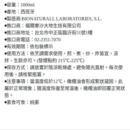
◾️容量：1000ml
◾️產地：西班牙
◾️製造商:BIONATURALL LABORATORIES, S.L.
◾️進口商：福爾摩沙大地生技有限公司
◾️進口商地址：台北市中正區臨沂街51號1樓
◾️進口商電話：02-2351-7070
◾️有效期限：依包裝標示
◾️使用方法：依烹調需求使用，煎、煮、炒、炸皆宜，涼
拌、生飲亦可。(發煙點約 215℃-225℃)
◾️保存方式：請放置於陰涼乾燥處，避免陽光直射。毎次使
⽤後，請栓緊瓶蓋。
◾️注意事項：當溫度低於12℃，橄欖油會形成絮狀凝固，此
屬於正常現象；隨溫度恢復至常溫後，橄欖油即回覆正常狀
態。
◾️素食可食：純素