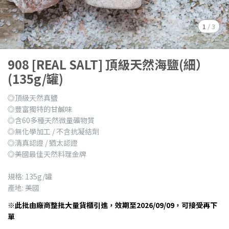
1
/
3
908 [REAL SALT] 頂級天然海鹽(細）
(135g/罐)
◎頂級天然真鹽
◎豐富獨特的甘鹹味
◎含60多種天然微量礦物質
◎無化學加工 / 不含抗凝結劑
◎清真認證 / 猶太認證
◎美國最佳天然料理金牌
規格: 135g/罐
產地: 美國
※此批由廠商整批大量貨櫃引進，效期至2026/09/09，可接受再下
單