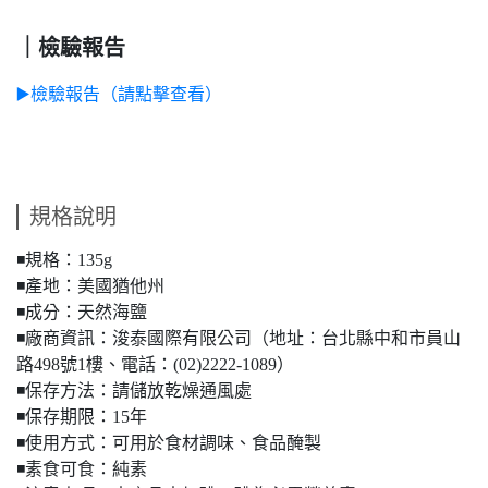
｜檢驗報告
▶️檢驗報告（請點擊查看）
規格說明
◾️規格：135g
◾️產地：美國猶他州
◾️成分：天然海鹽
◾️廠商資訊：浚泰國際有限公司（地址：台北縣中和市員山
路498號1樓、電話：(02)2222-1089）
◾️保存方法：請儲放乾燥通風處
◾️保存期限：15年
◾️使用方式：可用於食材調味、食品醃製
◾️素食可食：純素