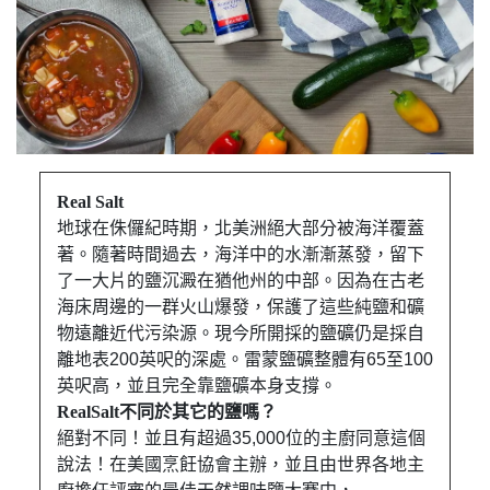
Real Salt
地球在侏儸紀時期，北美洲絕大部分被海洋覆蓋
著。隨著時間過去，海洋中的水漸漸蒸發，留下
了一大片的鹽沉澱在猶他州的中部。因為在古老
海床周邊的一群火山爆發，保護了這些純鹽和礦
物遠離近代污染源。現今所開採的鹽礦仍是採自
離地表200英呎的深處。雷蒙鹽礦整體有65至100
英呎高，並且完全靠鹽礦本身支撐。
RealSalt不同於其它的鹽嗎？
絕對不同！並且有超過35,000位的主廚同意這個
說法！在美國烹飪協會主辦，並且由世界各地主