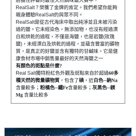
廚擔任評審的最佳天然調味鹽大賽中，
RealSalt？榮獲了金牌的肯定。我們希望你能夠
親身體驗RealSalt的與眾不同。
RealSalt是從古代海床中取出純淨並且未被污染
過的鹽。它未經染色，無添加物，也沒有經過漂
白和烘乾的過程，不僅是海鹽，也是岩鹽(玫瑰
鹽)，未經漂白及烘乾的過程，並蘊含豐富的礦物
質，是真正的好鹽並含有獨特的甘鹹味，它是健
康食材市場中銷售量最好的天然海鹽之一
有顏色的斑點是什麼?
Real Salt獨特粉紅色外觀及斑點來自於超過
60多
種天然的微量礦物質
，包含了
碘
，近
白色─鈉Na
含量較多；
粉橘色─鐵Fe
含量較多；
灰黑色─鎂
Mg
含量比較多