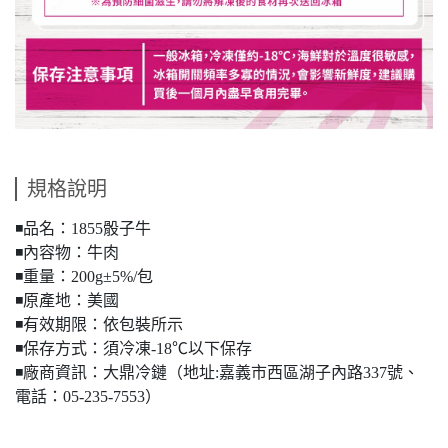
規格說明
◾️品名：1855骰子牛
◾️內容物：牛肉
◾️重量：200g±5%/包
◾️原產地：美國
◾️有效期限：依包裝所示
◾️保存方式：須冷凍-18℃以下保存
◾️廠商資訊：大鼎冷鏈（地址:嘉義市西區湖子內路337號、
電話：05-235-7553）