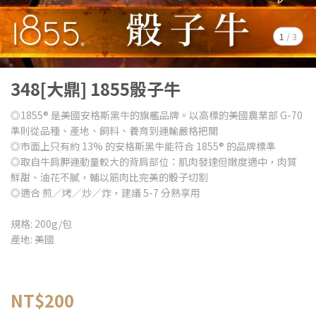
1
/
3
348[大鼎] 1855骰子牛
◎1855® 是美國安格斯黑牛的旗艦品牌。以高標的美國農業部 G-70
準則從品種、產地、飼料、養育到運輸嚴格把關
◎市面上只有約 13% 的安格斯黑牛能符合 1855® 的品牌標準
◎取自牛肩胛運動量較大的背肩部位：肌肉發達但嫩度適中，肉質
鮮甜、油花不膩，輔以筋肉比完美的骰子切割
◎適合 煎／烤／炒／炸，建議 5-7 分熟享用
規格: 200g/包
產地: 美國
NT$200