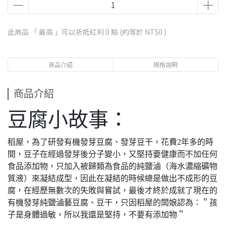
此商品 「 最高 」可以折抵紅利
0
點 (約等於
NT$0
)
商品介紹
規格說明
商品介紹
豆腐小故事：
稻屋，為了研發有機發芽豆腐、發芽豆干，花費2年多的時
間，豆子在經過發芽後分子變小，又堅持要健康而不加任何
食品添加物，只加入被歸類為食品的純鹽滷（海水濃縮礦物
質液）來凝結成型，因此在凝結的時候總是做出不成形的豆
腐，在經歷無數次的失敗與嘗試，最後才終於成就了現在的
有機發芽純鹽滷藝豆腐、豆干，只因稻屋的闆娘認為：＂孩
子是身體過敏，所以我還是堅持，不要有添加物＂