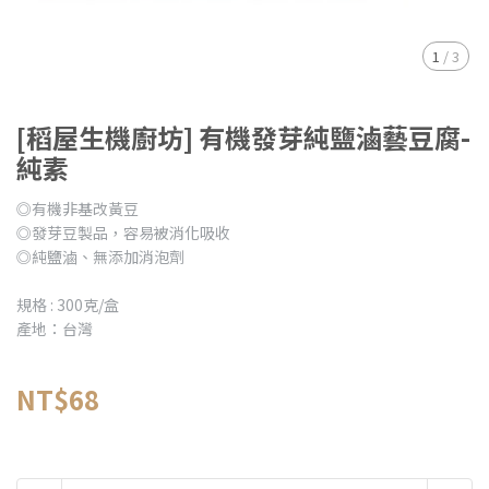
1
/
3
[稻屋生機廚坊] 有機發芽純鹽滷藝豆腐-
純素
◎有機非基改黃豆
◎發芽豆製品，容易被消化吸收
◎純鹽滷、無添加消泡劑
規格 : 300克/盒
產地：台灣
NT$68