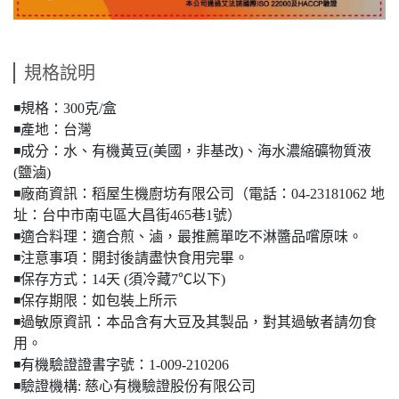
規格說明
◾️規格：300克/盒
◾️產地：台灣
◾️成分：水、有機黃豆(美國，非基改)、海水濃縮礦物質液
(鹽滷)
◾️廠商資訊：稻屋生機廚坊有限公司（電話：04-23181062 地
址：台中市南屯區大昌街465巷1號）
◾️適合料理：適合煎、滷，最推薦單吃不淋醬品嚐原味。
◾️注意事項：開封後請盡快食用完畢。
◾️保存方式：14天 (須冷藏7℃以下)
◾️保存期限：如包裝上所示
◾️過敏原資訊：本品含有大豆及其製品，對其過敏者請勿食
用。
◾️有機驗證證書字號：1-009-210206
◾️驗證機構: 慈心有機驗證股份有限公司