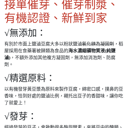
接單催芽、催芽制漿、
有機認證、新鮮到家
√無添加：
有別於市面上鹽滷豆腐大多以粉狀鹽滷
氯化鎂為凝固劑
，稻
屋採用在食藥署被歸類為食品的
海水濃縮礦物質液(純鹽
滷)
，不額外添加其他複方凝固劑，無添加消泡劑、防腐
劑。
√精選原料：
以有機發芽黃豆漿為原料來製作豆腐，綿密口感，撲鼻的豆
香味，恰到好處的鹽滷比例，襯托出豆子的香甜味，讓你吃
了就愛上！
√發芽：
經過發芽的豆子，會啟動很多酶與酵素，來將豆中的醣類、